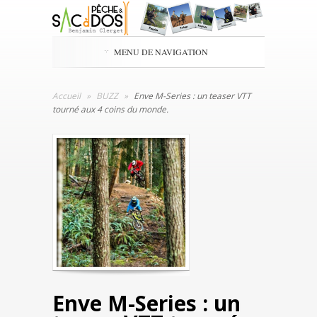
MENU DE NAVIGATION
Accueil
»
BUZZ
»
Enve M-Series : un teaser VTT
tourné aux 4 coins du monde.
Enve M-Series : un