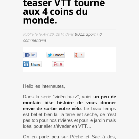
teaser VTT tourné
aux 4 coins du
monde.
Publié le le Avr 20, 2014 dans
BUZZ
,
Sport
|
0
commentaire
0
0
0
0
0
Hello les internautes,
Dans la série “vidéo buzz”, voici
un peu de
montain bike histoire de vous donner
envie de sortie votre vélo
. Le beau temps
est bel et bien là, la terre est sèche, ce n’est
pas top pour nos rivières et pour le jardin mais
idéal pour aller s’évader en VTT…
On en parle peu sur Pêche et Sac à dos,