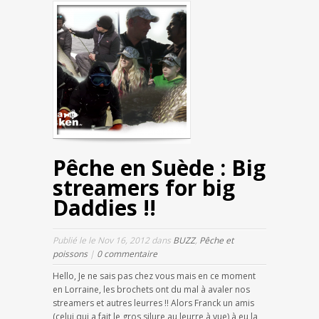
Pêche en Suède : Big
streamers for big
Daddies !!
Publié le le Nov 16, 2012 dans
BUZZ
,
Pêche et
poissons
|
0 commentaire
Hello, Je ne sais pas chez vous mais en ce moment
en Lorraine, les brochets ont du mal à avaler nos
streamers et autres leurres !! Alors Franck un amis
(celui qui a fait le gros silure au leurre à vue) à eu la