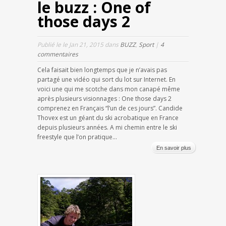
le buzz : One of
those days 2
Publié le le Jan 21, 2015 dans
BUZZ
,
Sport
|
4
commentaires
Cela faisait bien longtemps que je n’avais pas
partagé une vidéo qui sort du lot sur Internet. En
voici une qui me scotche dans mon canapé même
après plusieurs visionnages : One those days 2
comprenez en Français “l’un de ces jours”. Candide
Thovex est un géant du ski acrobatique en France
depuis plusieurs années. A mi chemin entre le ski
freestyle que l’on pratique...
En savoir plus