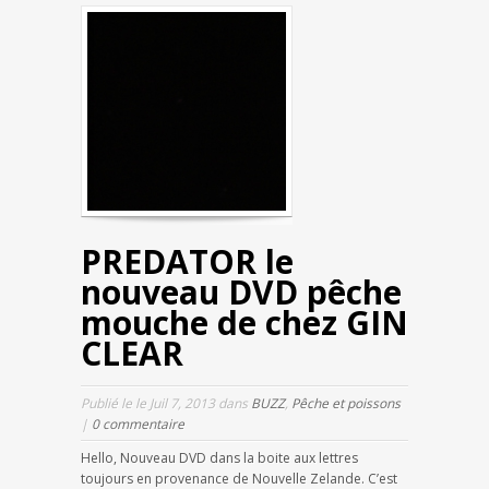
PREDATOR le
nouveau DVD pêche
mouche de chez GIN
CLEAR
Publié le le Juil 7, 2013 dans
BUZZ
,
Pêche et poissons
|
0 commentaire
Hello, Nouveau DVD dans la boite aux lettres
toujours en provenance de Nouvelle Zelande. C’est