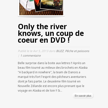
Only the river
knows, un coup de
coeur en DVD !
Publié le le Avr 5, 2013 dans
BUZZ
,
Pêche et poissons
|
1 commentaire
Belle surprise dans la boite aux lettres !! Après un
beau film tourné au milieux des brochets en Alaska
"A backyard in nowhere", la team de Danois a
marqué très fort l'esprit des pêcheurs aventuriers
dont je fais partie. Le deuxième film tourné en
Nouvelle Zélande est encore plus prenant que le
voyage en Alaska et de loin !! Si...
En savoir plus