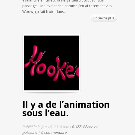
avalanche en direct, la neige détruit tout sur son
passage. Une avalanche comme j’en ai rarement vus.
Woow, ça fait froid dans...
En savoir plus
Il y a de l’animation
sous l’eau.
Publié le le Jan 14, 2014 dans
BUZZ
,
Pêche et
poissons
|
0 commentaire