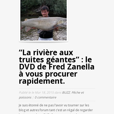
“La rivière aux
truites géantes” : le
DVD de Fred Zanella
à vous procurer
rapidement.
Publié le le Mar 18, 2015 dans
BUZZ
,
Pêche et
poissons
|
0 commentaire
Je suis étonné de ne pas l’avoir vu tourner sur les
blog et autres forum tant c’est un régal de regarder