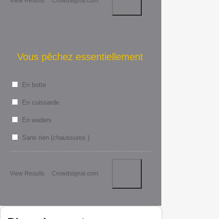
View Results
Crowdsignal.com
Vous pêchez essentiellement
En botte
En cuissarde
En waders
Sans rien (chaussures )
View Results
Crowdsignal.com