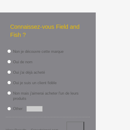
Connaissez-vous Field and
Fish ?
Non je découvre cette marque
Oui de nom
Oui j'ai déjà acheté
Oui je suis un client fidèle
Non mais j'aimerai acheter l'un de leurs
produits
Other: