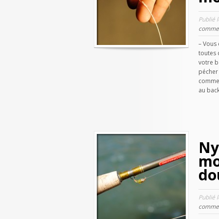
Publié 
commen
– Vous 
toutes 
votre b
pécher 
commen
au back
Ny
mo
do
Publié 
commen