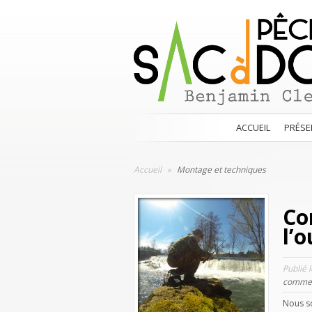
ACCUEIL
PRÉSE
Accueil
»
Montage et techniques
Co
l’
Publié 
commen
Nous s