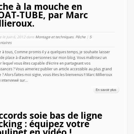
che à la mouche en
OAT-TUBE, par Marc
llieroux.
le le Juin 6, 2012 dans
Montage et techniques
,
Pêche
|
5
taires
 à tous, Comme promis il y a quelques temps, je souhaite laisser
de place à d’autres personnes sur mon blog. Vous maîtrisez un
ur lequel vous êtes capable d’écrire en partageant vos
sances ? Vous aimeriez publier un article accessible au plus grand
? Alors faites moi signe, vous êtes les bienvenus !! Marc Millieroux
i interviewé sur...
En savoir plus
ccords soie bas de ligne
cking : équipez votre
ulinet en vidéo !