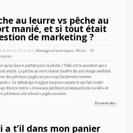
che au leurre vs pêche au
rt manié, et si tout était
estion de marketing ?
le le Mai 6, 2015 dans
Montage et techniques
,
Pêche
|
10
taires
ce qu’un leurre parfait pour la pêche ? Telle est la question qui a
 cet article. La pêche au mort manié souffre de son image vieillotte
me des pêcheurs jugés un peu trop facilement comme
ards ». Ce débat qui m’agace toujours autant et qui fait couler
p d’encre entre « nouveaux pêcheurs pratiquants du no-kill » et
ns pêcheurs old school » jugés souvent...
En savoir plus
i a t’il dans mon panier