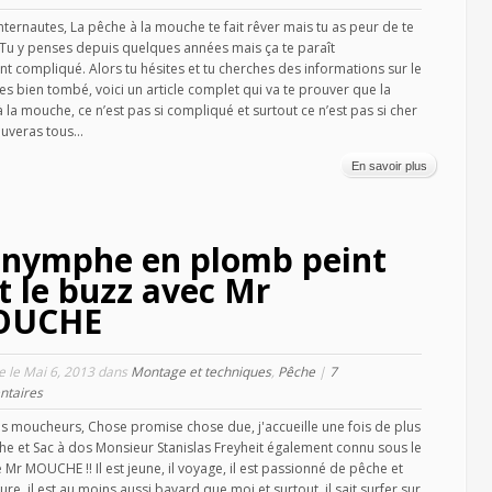
nternautes, La pêche à la mouche te fait rêver mais tu as peur de te
 Tu y penses depuis quelques années mais ça te paraît
nt compliqué. Alors tu hésites et tu cherches des informations sur le
 es bien tombé, voici un article complet qui va te prouver que la
 la mouche, ce n’est pas si compliqué et surtout ce n’est pas si cher
ouveras tous...
En savoir plus
 nymphe en plomb peint
it le buzz avec Mr
OUCHE
le le Mai 6, 2013 dans
Montage et techniques
,
Pêche
|
7
taires
es moucheurs, Chose promise chose due, j'accueille une fois de plus
he et Sac à dos Monsieur Stanislas Freyheit également connu sous le
Mr MOUCHE !! Il est jeune, il voyage, il est passionné de pêche et
ure, il est au moins aussi bavard que moi et surtout, il sait surfer sur