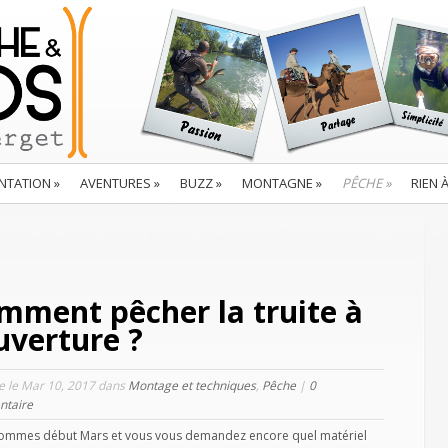
NTATION
»
AVENTURES
»
BUZZ
»
MONTAGNE
»
PÊCHE
»
RIEN 
mment pêcher la truite à
ouverture ?
le le Mar 10, 2017 dans
Montage et techniques
,
Pêche
|
0
taire
ommes début Mars et vous vous demandez encore quel matériel