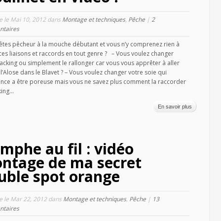
le le Mai 10, 2012 dans
Montage et techniques
,
Pêche
|
2
taires
êtes pêcheur à la mouche débutant et vous n’y comprenez rien à
ces liaisons et raccords en tout genre ? – Vous voulez changer
acking ou simplement le rallonger car vous vous apprêter à aller
l’Alose dans le Blavet ? – Vous voulez changer votre soie qui
ce a être poreuse mais vous ne savez plus comment la raccorder
ing...
En savoir plus
mphe au fil : vidéo
ntage de ma secret
uble spot orange
le le Mar 22, 2012 dans
Montage et techniques
,
Pêche
|
13
taires