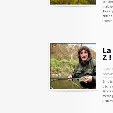
acheter
maîtris
Alors q
aider à 
“comme
La
Z !
Publié 
découv
Simplic
pêche q
article 
même pa
peux vo