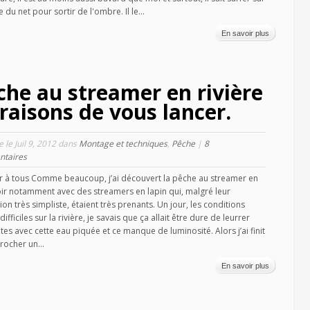
 du net pour sortir de l'ombre. Il le...
En savoir plus
che au streamer en rivière
 raisons de vous lancer.
e le Juil 9, 2012 dans
Montage et techniques
,
Pêche
|
8
taires
r à tous Comme beaucoup, j’ai découvert la pêche au streamer en
ir notamment avec des streamers en lapin qui, malgré leur
ion très simpliste, étaient très prenants. Un jour, les conditions
difficiles sur la rivière, je savais que ça allait être dure de leurrer
ites avec cette eau piquée et ce manque de luminosité. Alors j’ai finit
rocher un...
En savoir plus