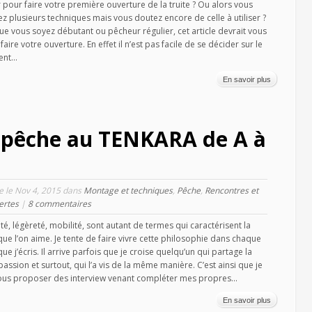
 pour faire votre première ouverture de la truite ? Ou alors vous
ez plusieurs techniques mais vous doutez encore de celle à utiliser ?
ue vous soyez débutant ou pêcheur régulier, cet article devrait vous
faire votre ouverture. En effet il n’est pas facile de se décider sur le
nt...
En savoir plus
 pêche au TENKARA de A à
le le Nov 4, 2015 dans
Montage et techniques
,
Pêche
,
Rencontres et
ertes
|
8 commentaires
ité, légèreté, mobilité, sont autant de termes qui caractérisent la
ue l’on aime. Je tente de faire vivre cette philosophie dans chaque
que j’écris. Il arrive parfois que je croise quelqu’un qui partage la
ssion et surtout, qui l’a vis de la même manière. C’est ainsi que je
us proposer des interview venant compléter mes propres...
En savoir plus