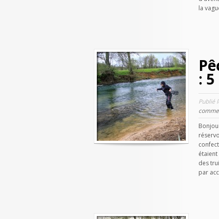
la vague
Pê
: 5
Publié l
commen
Bonjou
réservo
confect
étaient 
des tru
par acc