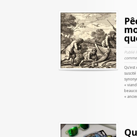
Pê
mo
qu
Publié 
commen
Qu’est 
suscité
synony
« viand
beaucou
« ancie
Qu