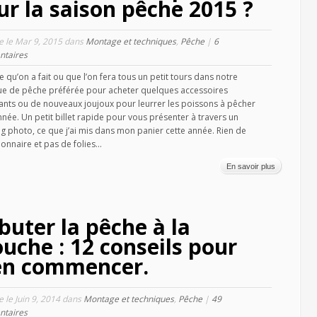
ur la saison pêche 2015 ?
le le Mar 9, 2015 dans
Montage et techniques
,
Pêche
|
6
taires
e qu’on a fait ou que l’on fera tous un petit tours dans notre
ue de pêche préférée pour acheter quelques accessoires
nts ou de nouveaux joujoux pour leurrer les poissons à pêcher
nnée. Un petit billet rapide pour vous présenter à travers un
g photo, ce que j’ai mis dans mon panier cette année. Rien de
ionnaire et pas de folies...
En savoir plus
buter la pêche à la
uche : 12 conseils pour
en commencer.
le le Juin 9, 2014 dans
Montage et techniques
,
Pêche
|
49
taires