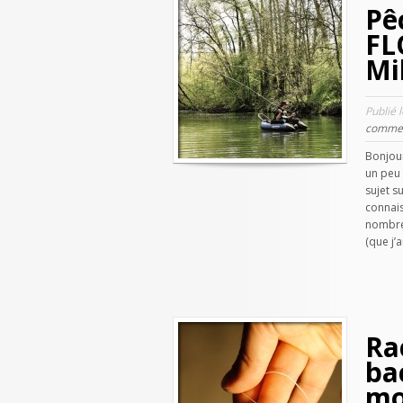
Pê
FL
Mi
Publié 
commen
Bonjour
un peu 
sujet s
connais
nombre 
(que j’a
Ra
ba
mo