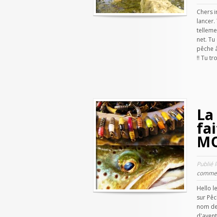
Chers i
lancer.
telleme
net. Tu
pêche à
!! Tu tr
La
fa
M
Publié 
commen
Hello l
sur Pêc
nom de 
d'avent