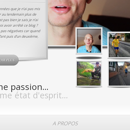
années que je n’ai pas mis
ur au lendemain plus de
t pas bien je sais je n’ai
i avoir arrêté ce blog ?
n pas négatives car quand
nfant puis d’un deuxième,
OIR PLUS
e passion...
me état d'esprit...
A PROPOS