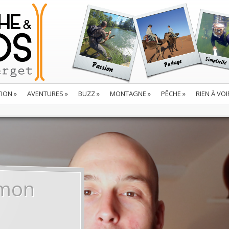
TION
»
AVENTURES
»
BUZZ
»
MONTAGNE
»
PÊCHE
»
RIEN À VOI
 mon