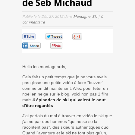
de Seb Michaud
Publié le le Déc 27, 2012 dans
Montagne
,
Ski
|
0
commentaire
0
0
0
0
0
Hello les montagnards,
Cela fait un petit temps que je ne vous avais
pas glissé une petite vidéo à faire "buzzer"
comme on dit maintenant. Allez pour fêter un
noël en neige sur le blog, voici non pas 1 film
mais
4 épisodes de ski qui valent le cout
d'être regardés
.
J'ai parfois du mal à trouver en vidéo le ski que
j'aime par des hommes "qui ne se se la
racontent pas", des skieurs authentiques quoi.
Quand l'aventure et le ski ne font plus qu'un,