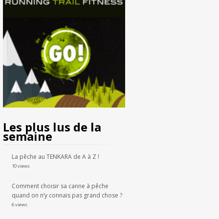
Les plus lus de la
semaine
La pêche au TENKARA de A à Z !
10 views
Comment choisir sa canne à pêche
quand on n’y connais pas grand chose ?
6 views