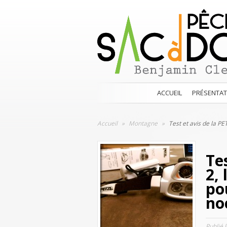
ACCUEIL
PRÉSENTAT
Accueil
»
Montagne
»
Test et avis de la PE
Te
2,
po
no
Publié 