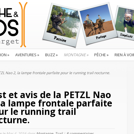
ION
»
AVENTURES
»
BUZZ
»
MONTAGNE
»
PÊCHE
»
RIEN À VOI
TZL Nao 2, la lampe frontale parfaite pour le running trail nocturne.
st et avis de la PETZL Nao
 la lampe frontale parfaite
ur le running trail
cturne.
le le Mar 4, 2016 dans
Montagne
,
Trail
|
8 commentaires