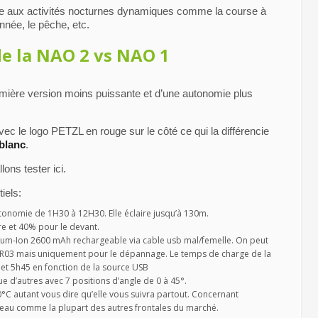
ée aux activités nocturnes dynamiques comme la course à
onnée, le pêche, etc.
de la NAO 2 vs NAO 1
remière version moins puissante et d’une autonomie plus
ec le logo PETZL en rouge sur le côté ce qui la différencie
 blanc
.
ons tester ici.
iels:
onomie de 1H30 à 12H30. Elle éclaire jusqu’à 130m.
re et 40% pour le devant.
thium-Ion 2600 mAh rechargeable via cable usb mal/femelle. On peut
LR03 mais uniquement pour le dépannage. Le temps de charge de la
 et 5h45 en fonction de la source USB
ue d’autres avec 7 positions d’angle de 0 à 45°.
0°C autant vous dire qu’elle vous suivra partout. Concernant
 d’eau comme la plupart des autres frontales du marché.