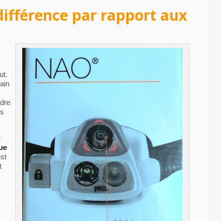
 différence par rapport aux
ut.
rain
ndre
es
e
ue
est
t