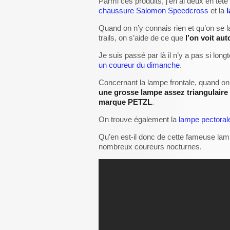
Parmi ces produits, j’en ai deux en tête 
chaussure Salomon Speedcross
et la
Quand on n’y connais rien et qu’on se 
trails, on s’aide de ce que
l’on voit au
Je suis passé par là il n’y a pas si l
un coureur du dimanche
.
Concernant la lampe frontale, quand on 
une grosse lampe assez triangulaire b
marque PETZL
.
On trouve également la
lampe pectoral
Qu’en est-il donc de cette fameuse la
nombreux coureurs nocturnes.