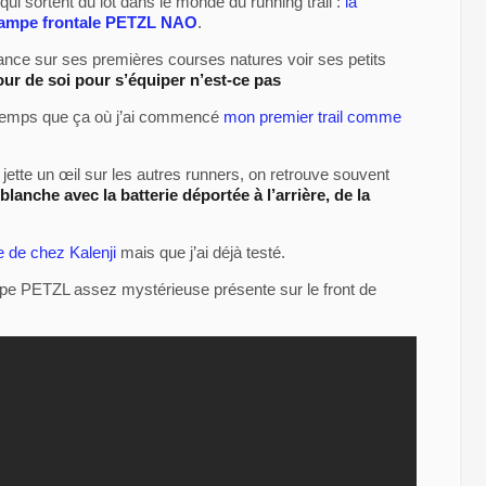
qui sortent du lot dans le monde du running trail :
la
lampe frontale PETZL NAO
.
lance sur ses premières courses natures voir ses petits
tour de soi pour s’équiper n’est-ce pas
ongtemps que ça où j’ai commencé
mon premier trail comme
jette un œil sur les autres runners, on retrouve souvent
lanche avec la batterie déportée à l’arrière, de la
e de chez Kalenji
mais que j’ai déjà testé.
mpe PETZL assez mystérieuse présente sur le front de