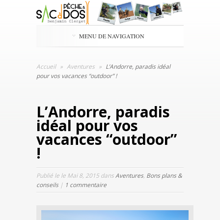
MENU DE NAVIGATION
Accueil
»
Aventures
»
L’Andorre, paradis idéal
pour vos vacances “outdoor” !
L’Andorre, paradis
idéal pour vos
vacances “outdoor”
!
Publié le le Mai 8, 2015 dans
Aventures
,
Bons plans &
conseils
|
1 commentaire