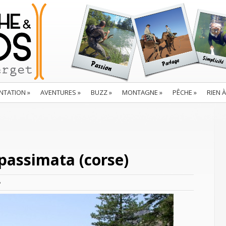
NTATION
»
AVENTURES
»
BUZZ
»
MONTAGNE
»
PÊCHE
»
RIEN 
spassimata (corse)
e