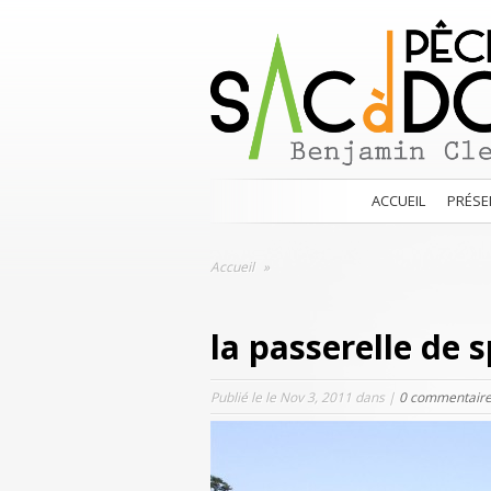
ACCUEIL
PRÉSE
Accueil
»
la passerelle de 
Publié le le Nov 3, 2011 dans |
0 commentair