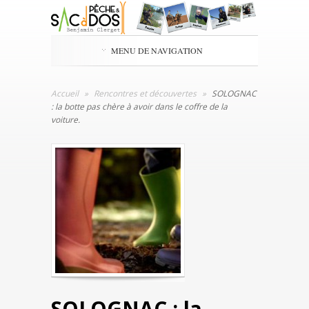
MENU DE NAVIGATION
Accueil
»
Rencontres et découvertes
»
SOLOGNAC
: la botte pas chère à avoir dans le coffre de la
voiture.
SOLOGNAC : la