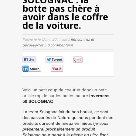
botte pas chère à
avoir dans le coffre
de la voiture.
Publié le le Oct 4, 2011 dans
Rencontres et
découvertes
|
0 commentaire
0
0
0
0
0
Voici un petit coup de coeur et donc un petit
article rapide sur les bottes nature
Inverness
50 SOLOGNAC
.
La team Solognac fait du bon boulot, ce sont
des passionés de Nature qui nous pondent des
produits qui sont de mieux en mieux (
je vous
présenterai prochainement un produit
Solognac pour partir à la pêche en ultra light