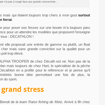
rooper n’a pas à rougir face aux grands concurrents…
s mais qui étaient toujours trop chers à mon gout
surtout
n ferrai
.
 pour poser ses fesses sur une bouée m’a toujours paru
ience pour un attendre les modèles que proposent l’enseigne
ez tous : DECATHLON !
nt elle proposait une entrée de gamme ou plutôt, un float
 cher mais sans grande conviction sur la qualité pour un
 poil trop élevé.
 ALPHA TROOPER de chez Décath est né. Non pas de la
an mais toujours de chez Hart, le spécialiste de la pêche
Décathlon en a profité pour le référencer et je pense qu’il
 trèèèès bonne idée permettant une fois de plus, la
on du sport.
t grand stress
 Benoit de
la team Raise fishing de Metz.
Arrivé à 8h chez