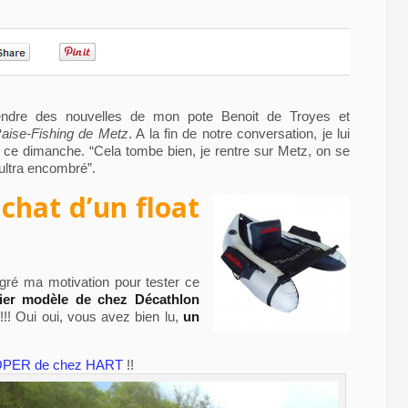
0
0
ndre des nouvelles de mon pote Benoit de Troyes et
aise-Fishing de Metz
. A la fin de notre conversation, je lui
e ce dimanche. “Cela tombe bien, je rentre sur Metz, on se
 ultra encombré”.
’achat d’un float
lgré ma motivation pour tester ce
nier modèle de chez Décathlon
!! Oui oui, vous avez bien lu,
un
PER de chez HART
!!