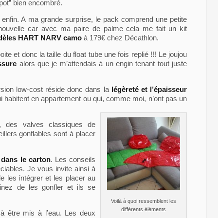
spot” bien encombré.
fin. A ma grande surprise, le pack comprend une petite
ouvelle car avec ma paire de palme cela me fait un kit
odèles HART NARV camo
à 179€ chez Décathlon.
boite et donc la taille du float tube une fois replié !!! Le joujou
ssure
alors que je m’attendais à un engin tenant tout juste
rsion low-cost réside donc dans la
légèreté et l’épaisseur
ui habitent en appartement ou qui, comme moi, n’ont pas un
e, des valves classiques de
llers gonflables sont à placer
e dans le carton
. Les conseils
iables. Je vous invite ainsi à
 les intégrer et les placer au
inez de les gonfler et ils se
Voilà à quoi ressemblent les
différents éléments
 à être mis à l’eau. Les deux