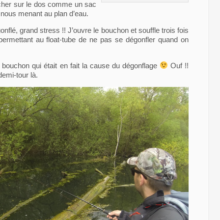
ocher sur le dos comme un sac
 nous menant au plan d’eau.
nflé, grand stress !! J’ouvre le bouchon et souffle trois fois
ermettant au float-tube de ne pas se dégonfler quand on
 bouchon qui était en fait la cause du dégonflage
Ouf !!
demi-tour là.