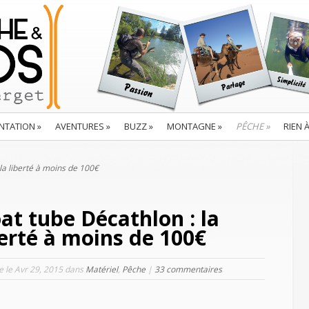
NTATION
»
AVENTURES
»
BUZZ
»
MONTAGNE
»
PÊCHE
»
RIEN 
la liberté à moins de 100€
oat tube Décathlon : la
berté à moins de 100€
le le Avr 29, 2015 dans
Matériel
,
Pêche
|
33 commentaires