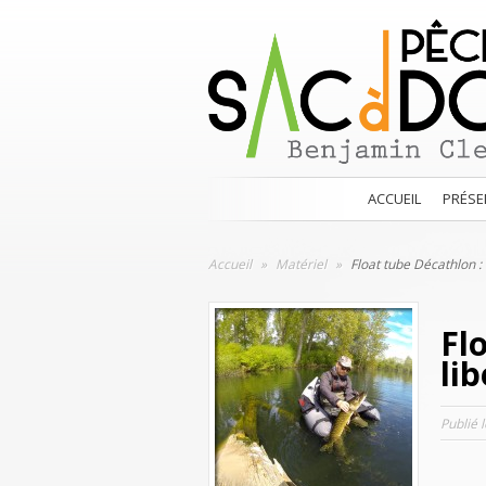
ACCUEIL
PRÉSE
Accueil
»
Matériel
»
Float tube Décathlon : 
Fl
li
Publié 