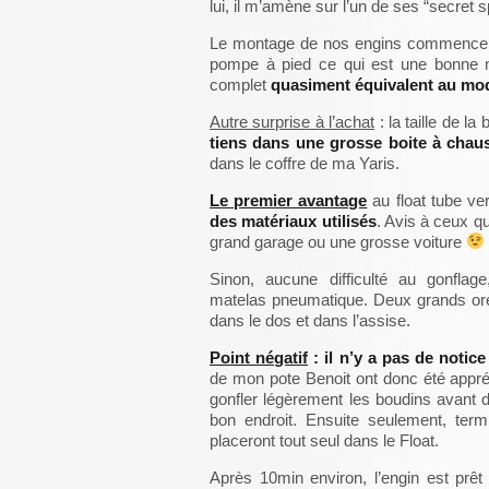
lui, il m’amène sur l’un de ses “secret 
Le montage de nos engins commence en
pompe à pied ce qui est une bonne n
complet
quasiment équivalent au m
Autre surprise à l’achat
: la taille de la 
tiens dans une grosse boite à chau
dans le coffre de ma Yaris.
Le premier avantage
au float tube ve
des matériaux utilisés
. Avis à ceux q
grand garage ou une grosse voiture
Sinon, aucune difficulté au gonflag
matelas pneumatique. Deux grands orei
dans le dos et dans l’assise.
Point négatif
: il n’y a pas de notic
de mon pote Benoit ont donc été appréc
gonfler légèrement les boudins avant de
bon endroit. Ensuite seulement, term
placeront tout seul dans le Float.
Après 10min environ, l’engin est prêt