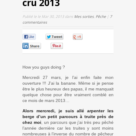
cru 2013
Publié le le Mar 30, 2013 dans
Mes sorties
,
Pêche
|
7
commentaires
0
0
0
0
0
How you guys doing ?
Mercredi 27 mars, je l’ai enfin faite mon
ouverture !!! J’ai la banane. Même si je pense
être le plus heureux des papas, il me manquait
quelque chose pour être vraiment comblé en
ce mois de mars 2013…
Alors mercredi, je suis allé arpenter les
berge d’un petit parcours à truite près de
chez moi
, un parcours que j’ai très peu pêché
l’année dernière car les truites y sont moins
nombreuses à l’inverse du nombre de pêcheur