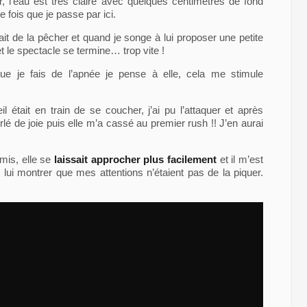
, l’eau est très claire avec quelques centimètres de fond
fois que je passe par ici.
erait de la pêcher et quand je songe à lui proposer une petite
et le spectacle se termine… trop vite !
ue je fais de l’apnée je pense à elle, cela me stimule
eil était en train de se coucher, j’ai pu l’attaquer et après
hurlé de joie puis elle m’a cassé au premier rush !! J’en aurai
mis, elle se
laissait approcher plus facilement
et il m’est
lui montrer que mes attentions n’étaient pas de la piquer.
…