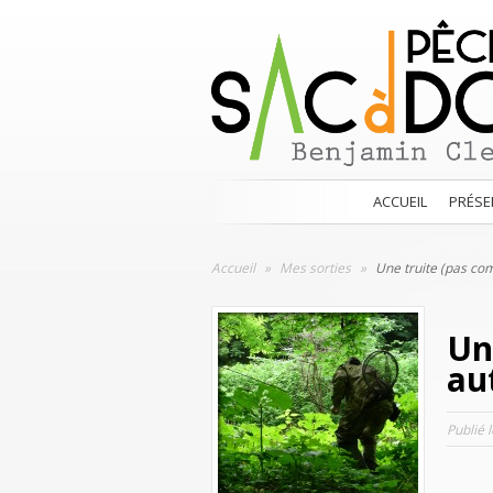
ACCUEIL
PRÉSE
Accueil
»
Mes sorties
»
Une truite (pas co
Un
au
Publié 