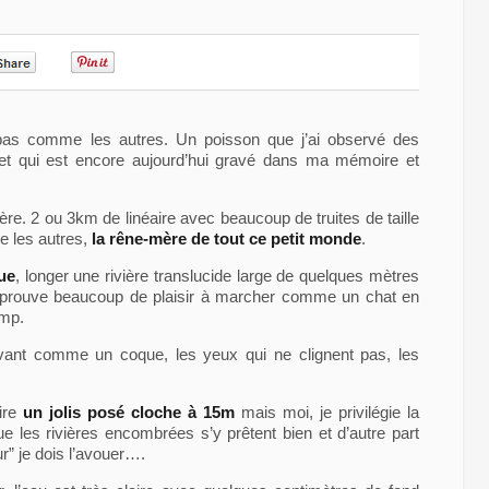
0
0
 pas comme les autres. Un poisson que j’ai observé des
r et qui est encore aujourd’hui gravé dans ma mémoire et
ière. 2 ou 3km de linéaire avec beaucoup de truites de taille
e les autres,
la rêne-mère de tout ce petit monde
.
ue
, longer une rivière translucide large de quelques mètres
éprouve beaucoup de plaisir à marcher comme un chat en
amp.
’avant comme un coque, les yeux qui ne clignent pas, les
aire
un jolis posé cloche à 15m
mais moi, je privilégie la
ue les rivières encombrées s’y prêtent bien et d’autre part
r” je dois l’avouer….