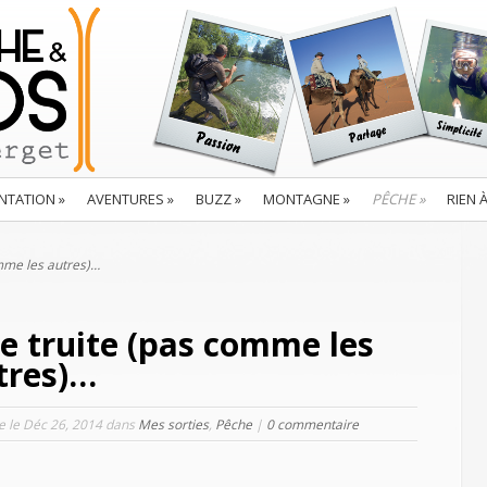
NTATION
»
AVENTURES
»
BUZZ
»
MONTAGNE
»
PÊCHE
»
RIEN 
mme les autres)…
e truite (pas comme les
tres)…
le le Déc 26, 2014 dans
Mes sorties
,
Pêche
|
0 commentaire