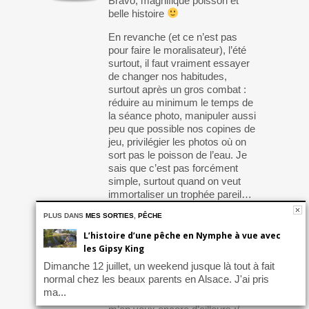
Bravo, magnifique poisson et
belle histoire
En revanche (et ce n’est pas
pour faire le moralisateur), l’été
surtout, il faut vraiment essayer
de changer nos habitudes,
surtout après un gros combat :
réduire au minimum le temps de
la séance photo, manipuler aussi
peu que possible nos copines de
jeu, privilégier les photos où on
sort pas le poisson de l’eau. Je
sais que c’est pas forcément
simple, surtout quand on veut
immortaliser un trophée pareil…
Tout ça, j’en parle en
PLUS DANS
MES SORTIES
,
PÊCHE
connaissance de cause, je me
L’histoire d’une pêche en Nymphe à vue avec
suis fait de belles frayeurs
les Gipsy King
(comme celle que tu décris très
Dimanche 12 juillet, un weekend jusque là tout à fait
bien) par le passé sur de gros
normal chez les beaux parents en Alsace. J'ai pris
poissons et une fois, ça a
ma...
vraiment tourné au drame, je