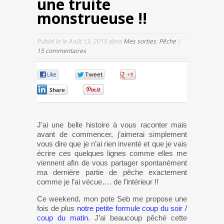
une truite
monstrueuse !!
Publié le le Août 13, 2015 dans
Mes sorties
,
Pêche
|
15 commentaires
0
0
0
0
0
J’ai une belle histoire à vous raconter mais
avant de commencer, j’aimerai simplement
vous dire que je n’ai rien inventé et que je vais
écrire ces quelques lignes comme elles me
viennent afin de vous partager spontanément
ma dernière partie de pêche exactement
comme je l’ai vécue…. de l’intérieur !!
Ce weekend, mon pote Seb me propose une
fois de plus
notre petite formule coup du soir /
coup du matin
. J’ai beaucoup pêché cette