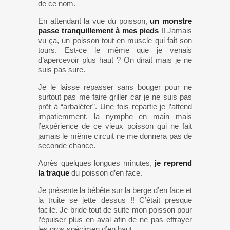
de ce nom.
En attendant la vue du poisson,
un monstre
passe tranquillement à mes pieds
!! Jamais
vu ça, un poisson tout en muscle qui fait son
tours. Est-ce le même que je venais
d’apercevoir plus haut ? On dirait mais je ne
suis pas sure.
Je le laisse repasser sans bouger pour ne
surtout pas me faire griller car je ne suis pas
prêt à “arbaléter”. Une fois repartie je l’attend
impatiemment, la nymphe en main mais
l’expérience de ce vieux poisson qui ne fait
jamais le même circuit ne me donnera pas de
seconde chance.
Après quelques longues minutes,
je reprend
la traque
du poisson d’en face.
Je présente la bébête sur la berge d’en face et
la truite se jette dessus !! C’était presque
facile. Je bride tout de suite mon poisson pour
l’épuiser plus en aval afin de ne pas effrayer
les gros spécimen d’en haut.