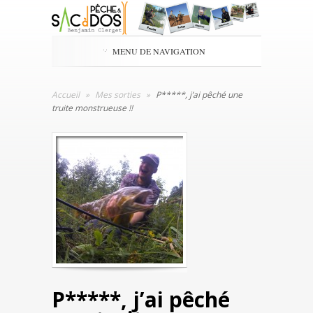
MENU DE NAVIGATION
Accueil
»
Mes sorties
»
P*****, j’ai pêché une
truite monstrueuse !!
P*****, j’ai pêché