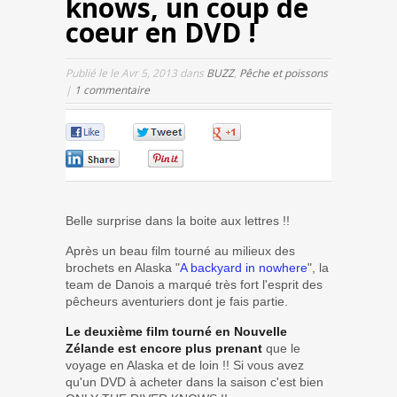
knows, un coup de
coeur en DVD !
Publié le le Avr 5, 2013 dans
BUZZ
,
Pêche et poissons
|
1 commentaire
0
0
0
0
0
Belle surprise dans la boite aux lettres !!
Après un beau film tourné au milieux des
brochets en Alaska "
A backyard in nowhere
", la
team de Danois a marqué très fort l'esprit des
pêcheurs aventuriers dont je fais partie.
Le deuxième film tourné en Nouvelle
Zélande est encore plus prenant
que le
voyage en Alaska et de loin !! Si vous avez
qu'un DVD à acheter dans la saison c'est bien