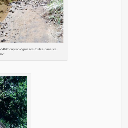
=”464″ caption=”grosses-truites-dans-les-
aux”