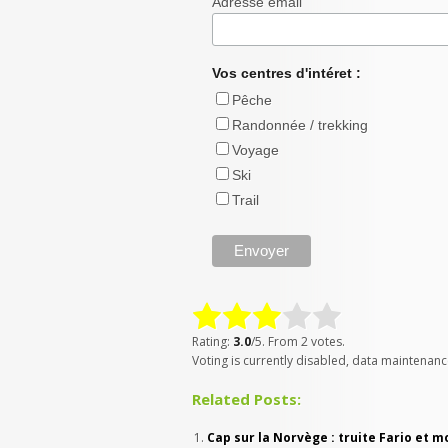
Adresse email
Vos centres d'intéret :
Pêche
Randonnée / trekking
Voyage
Ski
Trail
Rating:
3.0
/5. From 2 votes.
Voting is currently disabled, data maintenanc
Related Posts:
Cap sur la Norvège : truite Fario et m