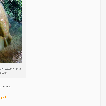
7″ caption=”Il y a
isseaux”
x rêves.
e !