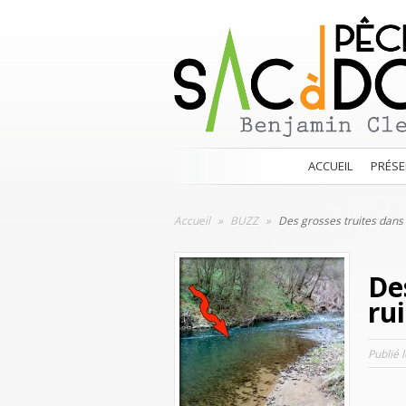
ACCUEIL
PRÉSE
Accueil
»
BUZZ
»
Des grosses truites dans 
De
ru
Publié 