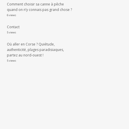
Comment choisir sa canne à pêche
quand on n’y connais pas grand chose ?
6 views
Contact
5 views
Où aller en Corse ? Quiétude,
authenticité, plages paradisiaques,
partez au nord-ouest !
5 views