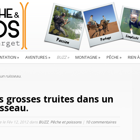
NTATION
»
AVENTURES
»
BUZZ
»
MONTAGNE
»
PÊCHE
»
RIEN À
un ruisseau.
s grosses truites dans un
isseau.
le le Fév 12, 2012 dans
BUZZ
,
Pêche et poissons
|
10 commentaires