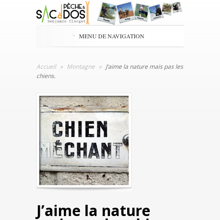
MENU DE NAVIGATION
Accueil
»
Montagne
»
J’aime la nature mais pas les
chiens.
J’aime la nature