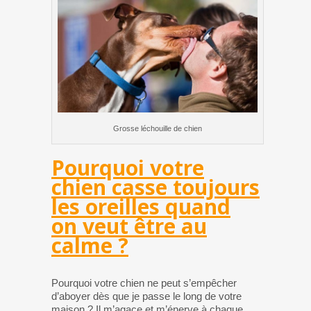
Grosse léchouille de chien
Pourquoi votre
chien casse toujours
les oreilles quand
on veut être au
calme ?
Pourquoi votre chien ne peut s’empêcher
d’aboyer dès que je passe le long de votre
maison ? Il m’agace et m’énerve à chaque