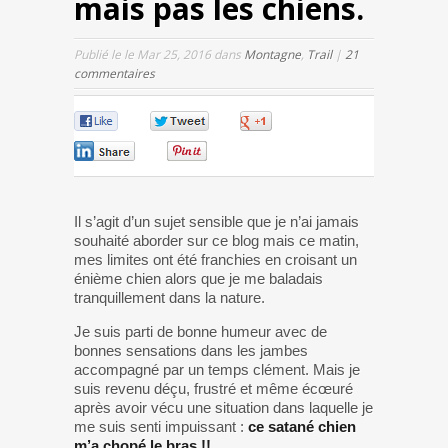
mais pas les chiens.
Publié le le Mar 25, 2016 dans
Montagne
,
Trail
|
21
commentaires
0
0
0
0
0
Il s’agit d’un sujet sensible que je n’ai jamais
souhaité aborder sur ce blog mais ce matin,
mes limites ont été franchies en croisant un
énième chien alors que je me baladais
tranquillement dans la nature.
Je suis parti de bonne humeur avec de
bonnes sensations dans les jambes
accompagné par un temps clément. Mais je
suis revenu déçu, frustré et même écœuré
après avoir vécu une situation dans laquelle je
me suis senti impuissant :
ce satané chien
m’a chopé le bras !!