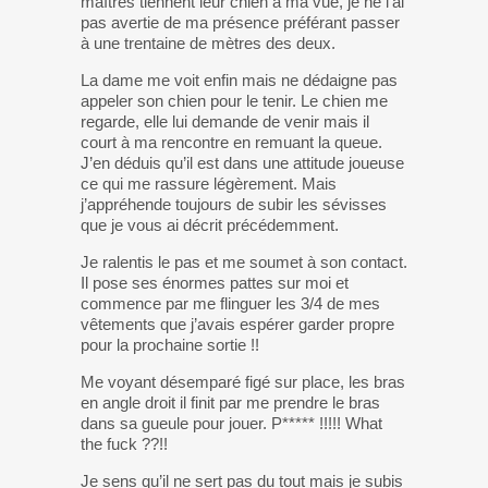
maîtres tiennent leur chien à ma vue, je ne l’ai
pas avertie de ma présence préférant passer
à une trentaine de mètres des deux.
La dame me voit enfin mais ne dédaigne pas
appeler son chien pour le tenir. Le chien me
regarde, elle lui demande de venir mais il
court à ma rencontre en remuant la queue.
J’en déduis qu’il est dans une attitude joueuse
ce qui me rassure légèrement. Mais
j’appréhende toujours de subir les sévisses
que je vous ai décrit précédemment.
Je ralentis le pas et me soumet à son contact.
Il pose ses énormes pattes sur moi et
commence par me flinguer les 3/4 de mes
vêtements que j’avais espérer garder propre
pour la prochaine sortie !!
Me voyant désemparé figé sur place, les bras
en angle droit il finit par me prendre le bras
dans sa gueule pour jouer. P***** !!!!! What
the fuck ??!!
Je sens qu’il ne sert pas du tout mais je subis