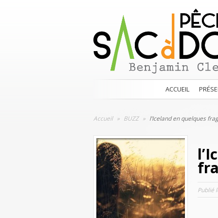
ACCUEIL
PRÉSE
Accueil
»
BUZZ
»
l’Iceland en quelques fr
l’
fr
Publié 