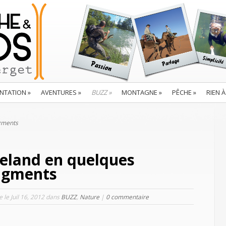
NTATION
»
AVENTURES
»
BUZZ
»
MONTAGNE
»
PÊCHE
»
RIEN À
agments
Iceland en quelques
agments
le le Juil 16, 2012 dans
BUZZ
,
Nature
|
0 commentaire