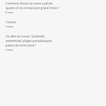
Comment choisir sa canne à pêche
quand on n’y connais pas grand chose ?
6 views
Contact
5 views
Où aller en Corse ? Quiétude,
authenticité, plages paradisiaques,
partez au nord-ouest !
5 views