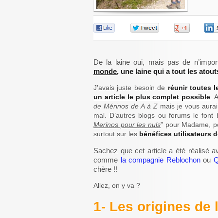
0
0
0
De la laine oui, mais pas de n’impor
monde
, une laine qui a tout les ato
J’avais juste besoin de
réunir toutes 
un article le plus complet possible
. 
de Mérinos de A à Z
mais je vous aurai
mal. D’autres blogs ou forums le font 
Merinos pour les nuls
” pour Madame, po
surtout sur les
bénéfices utilisateurs 
Sachez que cet article a été réalisé av
comme
la compagnie Reblochon
ou
chère !!
Allez, on y va ?
1- Les origines de 