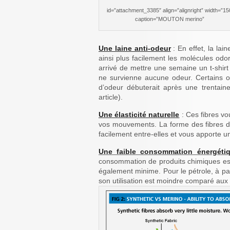
id=”attachment_3385″ align=”alignright” width=”15
caption=”MOUTON merino”
Une laine anti-odeur
: En effet, la la
ainsi plus facilement les molécules odor
arrivé de mettre une semaine un t-shir
ne survienne aucune odeur. Certains on
d’odeur débuterait après une trentain
article).
Une élasticité naturelle
: Ces fibres vo
vos mouvements. La forme des fibres de 
facilement entre-elles et vous apporte 
Une faible consommation énergéti
consommation de produits chimiques est
également minime. Pour le pétrole, à par
son utilisation est moindre comparé aux 