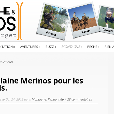
NTATION
»
AVENTURES
»
BUZZ
»
MONTAGNE
»
PÊCHE
»
RIEN 
 les nuls.
 laine Merinos pour les
s.
le le Oct 24, 2012 dans
Montagne
,
Randonnée
|
28 commentaires