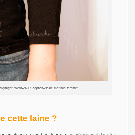
alignright” width=”600″ caption=”laine-merinos-femme”
ée cette laine ?
 les amateurs de sport outdoor et plus précisément dans les