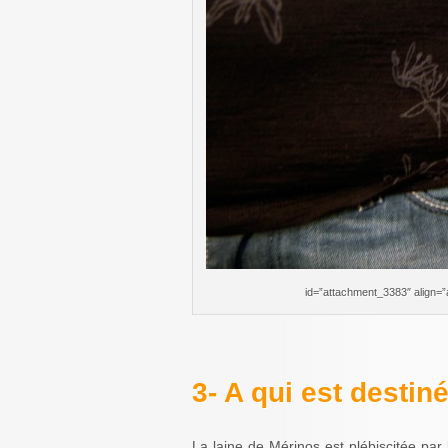
id=”attachment_3383″ align=”
3- A qui est destin
La laine de Mérinos est plébiscitée par