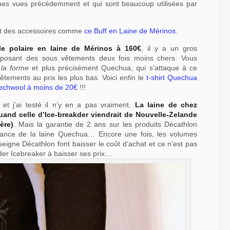
ennes vues précédemment et qui sont beaucoup utilisées par
t des accessoires comme
ce Buff en Laine de Mérinos
.
e polaire en laine de Mérinos à 160€
, il y a un gros
roposant des sous vêtements deux fois moins chers. Vous
 la forme
et plus précisément Quechua, qui s’attaque à ce
tements au prix les plus bas. Voici enfin le
t-shirt Quechua
Techwool à moins de 20€
!!!
et j’ai testé il n’y en a pas vraiment.
La laine de chez
quand celle d’Ice-breakder viendrait de Nouvelle-Zelande
ère)
. Mais la garantie de 2 ans sur les produits Décathlon
stance de la laine Quechua… Encore une fois, les volumes
eigne Décathlon font baisser le coût d’achat et ce n’est pas
aider Icebreaker à baisser ses prix…