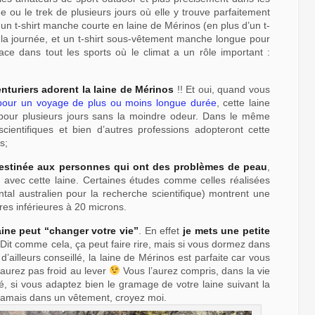
ou le trek de plusieurs jours où elle y trouve parfaitement
un t-shirt manche courte en laine de Mérinos (en plus d’un t-
r la journée, et un t-shirt sous-vêtement manche longue pour
place dans tout les sports où le climat a un rôle important :
nturiers adorent la laine de Mérinos
!! Et oui, quand vous
pour un voyage de plus ou moins longue durée
, cette laine
 pour plusieurs jours sans la moindre odeur. Dans le même
scientifiques et bien d’autres professions adopteront cette
s;
destinée aux personnes qui ont des problèmes de peau
,
 avec cette laine. Certaines études comme celles réalisées
l australien pour la recherche scientifique) montrent une
res inférieures à 20 microns.
aine peut “changer votre vie”
. En effet
je mets une petite
 Dit comme cela, ça peut faire rire, mais si vous dormez dans
illeurs conseillé, la laine de Mérinos est parfaite car vous
’aurez pas froid au lever
Vous l’aurez compris, dans la vie
é, si vous adaptez bien le gramage de votre laine suivant la
jamais dans un vêtement, croyez moi.