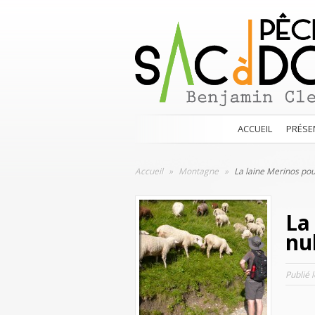
ACCUEIL
PRÉSE
Accueil
»
Montagne
»
La laine Merinos pour
La
nul
Publié 